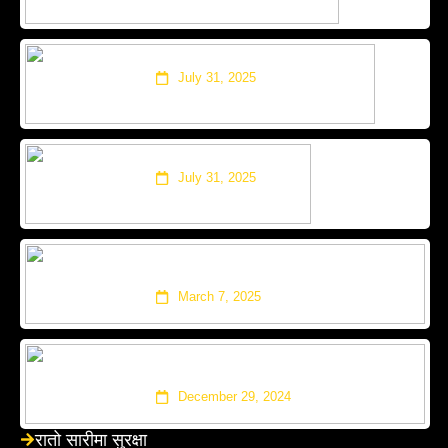
‘नाइँ भनेसी नाइँ’ साउनको १६ गते
July 31, 2025
रातो सारीमा सुरक्षा
July 31, 2025
‘सालको पात टपरी’ र ‘अरेली काँडैले’ – १०
करोड भ्यूज
March 7, 2025
यस्तो छ प्रकाश दूतराजको म्युजिकल
फिल्म ‘करिम’
December 29, 2024
रातो सारीमा सुरक्षा