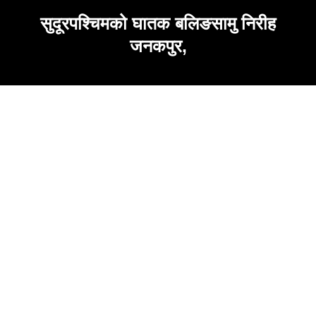
सुदूरपश्चिमको घातक बलिङसामु निरीह
जनकपुर,