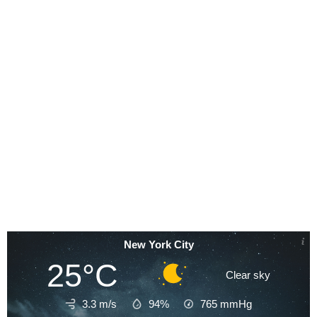
New York City
25°C
Clear sky
3.3 m/s
94%
765
mmHg