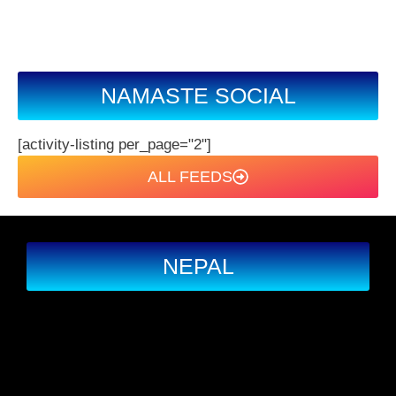
NAMASTE SOCIAL
[activity-listing per_page="2"]
ALL FEEDS
NEPAL