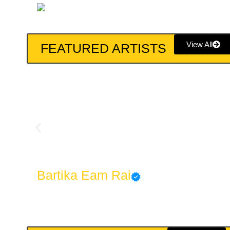
View All
FEATURED ARTISTS
Bartika Eam Rai