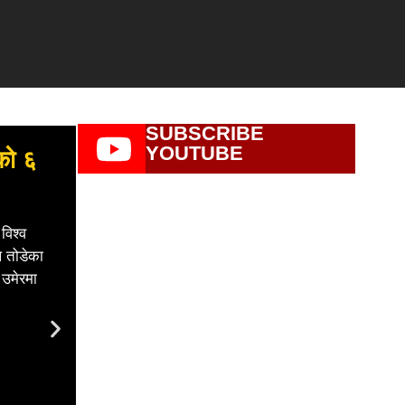
SUBSCRIBE
YOUTUBE
लको ६
विश्व
ले तोडेका
 उमेरमा