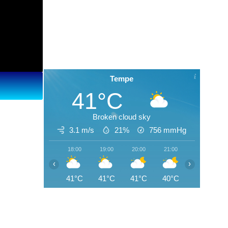
Tempe
41°C
Broken cloud sky
3.1 m/s
21%
756
mmHg
18:00
19:00
20:00
21:00
22:00
‹
›
41°C
41°C
41°C
40°C
39°C