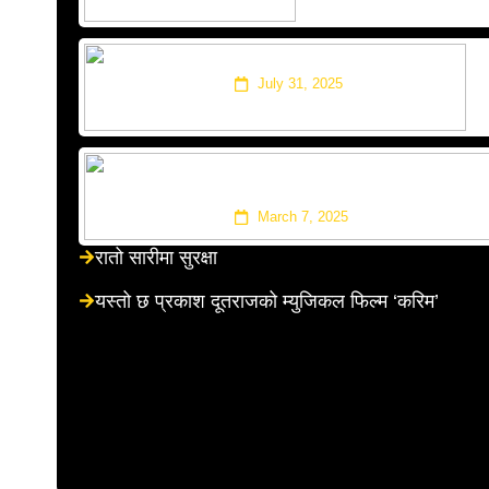
‘नाइँ भनेसी नाइँ’ साउनको १६ गत
July 31, 2025
‘सालको पात टपरी’ र ‘अरेली काँड
करोड भ्यूज
March 7, 2025
रातो सारीमा सुरक्षा
यस्तो छ प्रकाश दूतराजको म्युजिकल फिल्म ‘करिम’