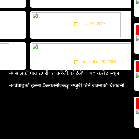
े
रातो सारीमा सुरक्षा
July 31, 2025
ैले’ – १०
यस्तो छ प्रकाश दूतराजको म्
‘करिम’
December 29, 2024
‘सालको पात टपरी’ र ‘अरेली काँडैले’ – १० करोड भ्यूज
विवाहको हल्ला फैलाउनेविरूद्ध उजुरी दिने रचनाको चेतावनी