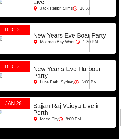
Live
Jack Rabbit Slims
16:30
DEC 31
New Years Eve Boat Party
Mosman Bay Wharf
1:30 PM
युजिकल फिल्म
DEC 31
New Year’s Eve Harbour
Party
Luna Park, Sydney
6:00 PM
JAN 28
Sajjan Raj Vaidya Live in
Perth
Metro City
8:00 PM