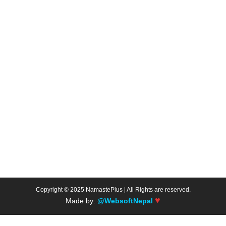
Copyright © 2025 NamastePlus | All Rights are reserved.
♥
Made by:
@WebsoftNepal