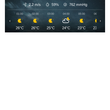
2.2 m/s
59%
762
mmHg
01:00
02:00
03:00
04:00
05:00
06:00
‹
›
26°C
26°C
25°C
24°C
23°C
23°C