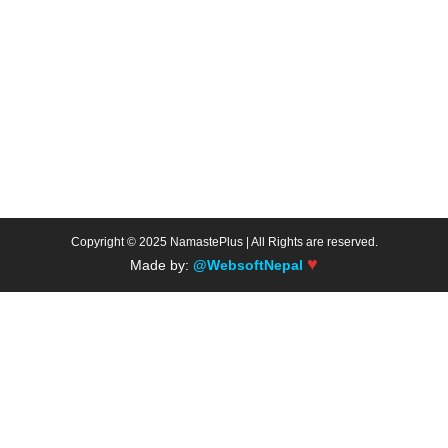
Copyright © 2025 NamastePlus | All Rights are reserved.
♥
Made by:
@WebsoftNepal