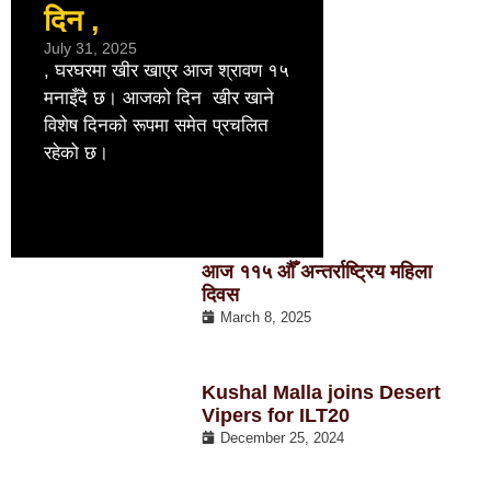
दिन ,
दिवस
July 31, 2025
March 8, 2025
, घरघरमा खीर खाएर आज श्रावण १५
सबै महिला तथा बाल
मनाइँदै छ। आजको दिन खीर खाने
अधिकार, समानता र
विशेष दिनको रूपमा समेत प्रचलित
भन्ने मूल नाराका स
रहेको छ।
विभिन्न कार्यक्रम
सय
आज ११५ औँ अन्तर्राष्ट्रिय महिला
दिवस
March 8, 2025
Kushal Malla joins Desert
Vipers for ILT20
December 25, 2024