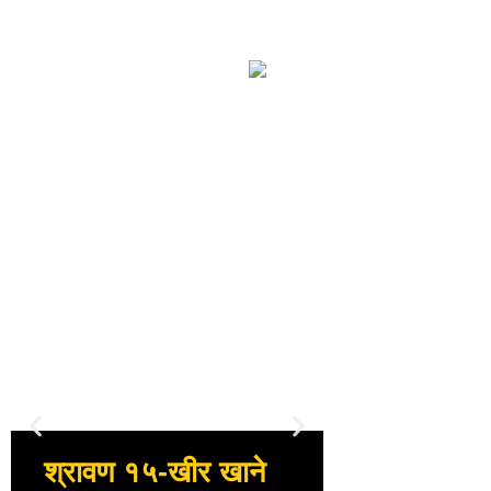
आज ११५ औ
श्रावण १५-खीर खाने
अन्तर्राष्ट्रि