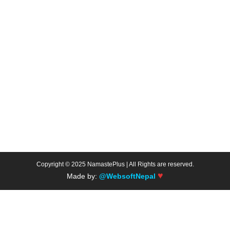
Copyright © 2025 NamastePlus | All Rights are reserved.
♥
Made by:
@WebsoftNepal