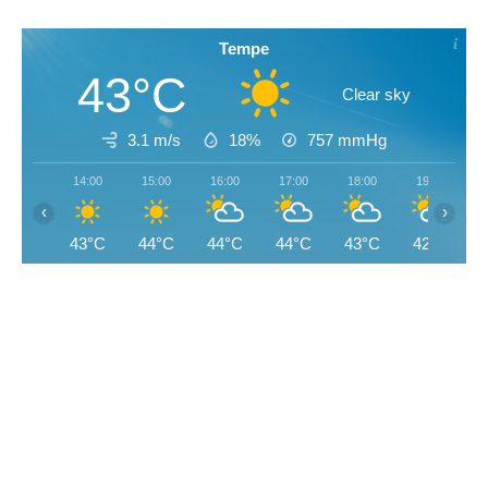
Tempe
43°C
Clear sky
3.1 m/s
18%
757
mmHg
14:00
15:00
16:00
17:00
18:00
19:00
‹
›
43°C
44°C
44°C
44°C
43°C
42°C