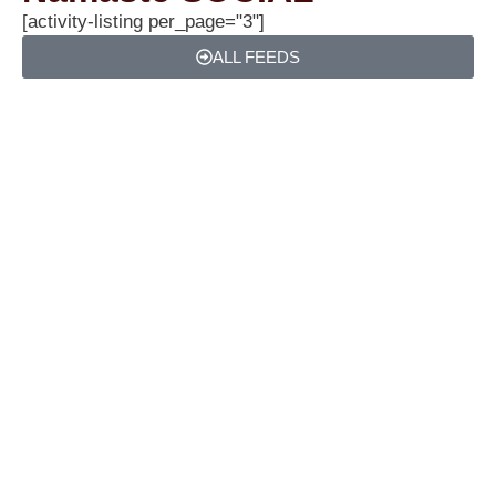
[activity-listing per_page="3"]
ALL FEEDS