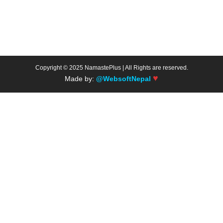
Copyright © 2025 NamastePlus | All Rights are reserved.
♥
Made by:
@WebsoftNepal