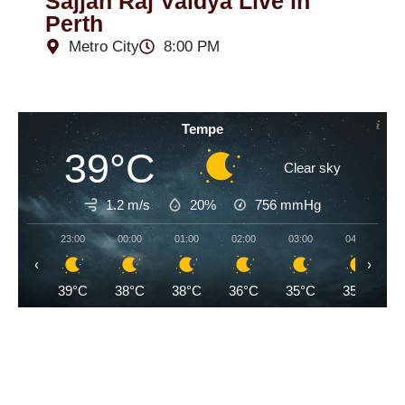
Sajjan Raj Vaidya Live in
Perth
Metro City
8:00 PM
Tempe
39°C
Clear sky
1.2 m/s
20%
756
mmHg
23:00
00:00
01:00
02:00
03:00
04:00
‹
›
39°C
38°C
38°C
36°C
35°C
35°C