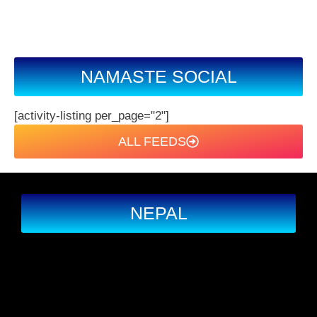
NAMASTE SOCIAL
[activity-listing per_page="2"]
ALL FEEDS
NEPAL