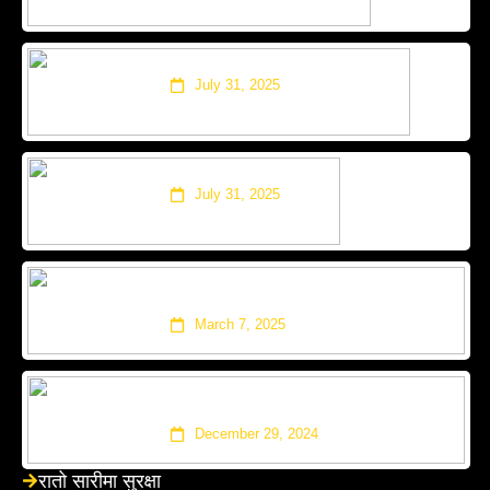
‘नाइँ भनेसी नाइँ’ साउनको १६ गते
July 31, 2025
रातो सारीमा सुरक्षा
July 31, 2025
‘सालको पात टपरी’ र ‘अरेली काँडैले’ – १०
करोड भ्यूज
March 7, 2025
यस्तो छ प्रकाश दूतराजको म्युजिकल
फिल्म ‘करिम’
December 29, 2024
रातो सारीमा सुरक्षा