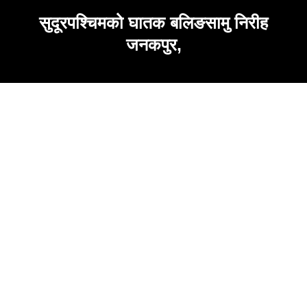
सुदूरपश्चिमको घातक बलिङसामु निरीह
जनकपुर,