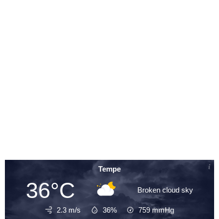
Tempe
36°C
Broken cloud sky
2.3 m/s
36%
759
mmHg